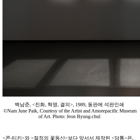
백남준, <진화, 혁명, 결의>, 1989, 동판에 석판인쇄
©Nam June Paik, Courtesy of the Artist and Amorepacific Museum
of Art. Photo: Jeon Byung-chul
<콘-티키>와 <절정의 꽃동산>보다 앞서서 제작된 <당통>은,