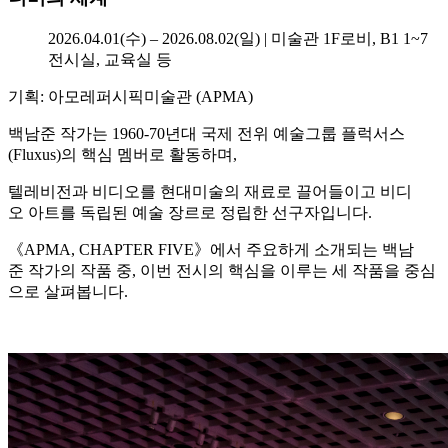
2026.04.01(수) – 2026.08.02(일) | 미술관 1F로비, B1 1~7
전시실, 교육실 등
기획: 아모레퍼시픽미술관 (APMA)
백남준
작가는
1960-70년대
국제
전위
예술그룹
플럭서스
(
Fluxus
)의
핵심
멤버로
활동하며
,
텔레비전과
비디오를
현대미술의
재료로
끌어들이고
비디
오
아트를
독립된
예술
장르로
정립한
선구자입니다
.
《APMA, CHAPTER
FIVE》에서
주요하게
소개되는
백남
준
작가의
작품 중, 이번 전시의 핵심을 이루는 세 작품을 중심
으로 살펴봅니다.